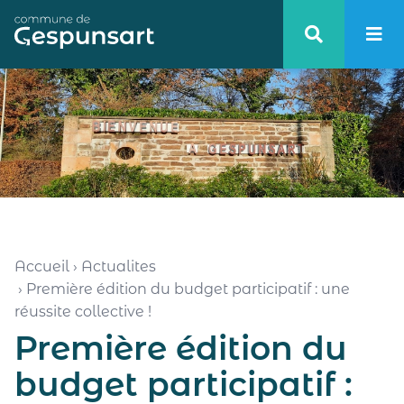
Haut de page
Accueil
›
Actualites
›
Première édition du budget participatif : une
réussite collective !
Première édition du
budget participatif :