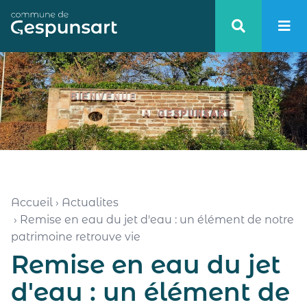
Haut de page
Accueil
›
Actualites
›
Remise en eau du jet d'eau : un élément de notre
patrimoine retrouve vie
Remise en eau du jet
d'eau : un élément de