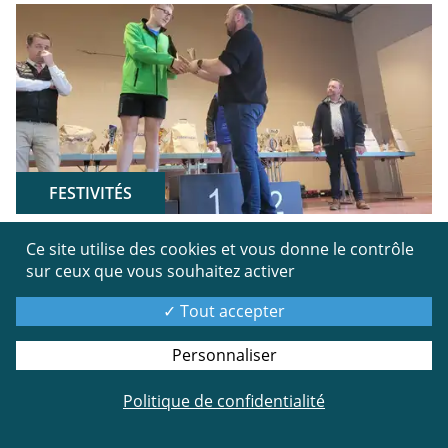
FESTIVITÉS
Ce site utilise des cookies et vous donne le contrôle
Ce samedi 21 et dimanche 22 mars 2026 a eu lieu le
sur ceux que vous souhaitez activer
Trail des Torés organisé par l’Athlétique Club
Gespunsart-Neufmanil.
Tout accepter
Près de 800 personnes ont participé aux différents
parcours avec un trail de nuit, c'était une première
Personnaliser
très appréciée, dans un village au cœur de la forêt,
Politique de confidentialité
organisé avec l'aide de nombreux bénévoles et
partenaires.