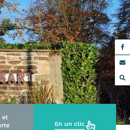
 et
En un clic
rte