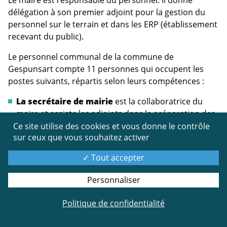
Le maire est responsable du personnel. Il donne
délégation à son premier adjoint pour la gestion du
personnel sur le terrain et dans les ERP (établissement
recevant du public).
Le personnel communal de la commune de
Gespunsart compte 11 personnes qui occupent les
postes suivants, répartis selon leurs compétences :
La secrétaire de mairie
est la collaboratrice du
maire et assiste les adjoints dans la préparation des
dossiers communaux.
Ce site utilise des cookies et vous donne le contrôle
sur ceux que vous souhaitez activer
L'agent d’accueil
est chargé de l'accueil du public,
de la gestion du courrier, des réclamations des
Tout accepter
administrés, de l'état civil.
Les 6 agents techniques
sont chargés de
Personnaliser
différentes missions qui sont les suivantes :
Politique de confidentialité
entretien des espaces verts , voiries, trottoirs et
cimetière, d
éneigement et salage des chaussées,