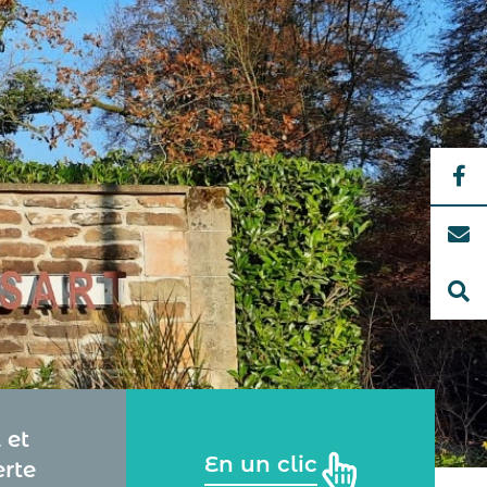
 et
En un clic
rte