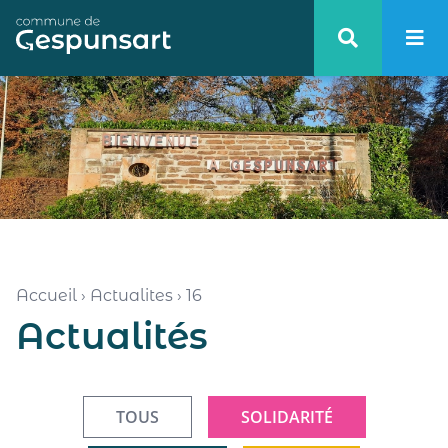
Haut de page
Accueil
›
Actualites
›
16
Actualités
TOUS
SOLIDARITÉ