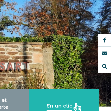
 et
En un clic
rte