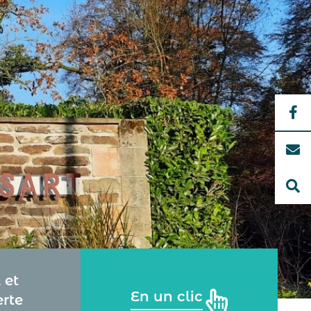
 et
En un clic
rte