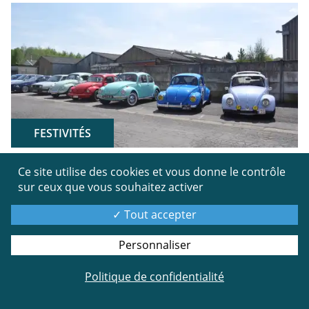
FESTIVITÉS
Ce site utilise des cookies et vous donne le contrôle
Ce 14 Mai, la nouvelle association de passionnés
sur ceux que vous souhaitez activer
d'automobiles des "Propriétaires de Youngtimers
Renault Ardennais" (P.Y.R.A.), présidée par Thomas
Tout accepter
SAUCRAY, a organisé son premier rassemblement de
voitures : la "GESP'AUTO" . A l’inscription ce ne sont
Personnaliser
pas moins de 56 véhicules multimarques anciens et
Politique de confidentialité
youngtimers qui se sont donnés rendez-vous. Partis à
8h30, après un café d'accueil, les conducteurs ont