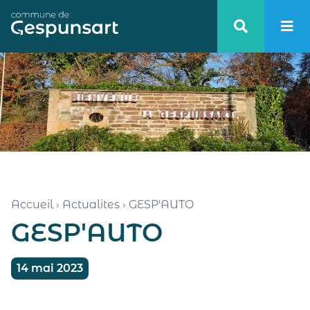
Haut de page
Accueil
›
Actualites
›
GESP'AUTO
GESP'AUTO
14 mai 2023