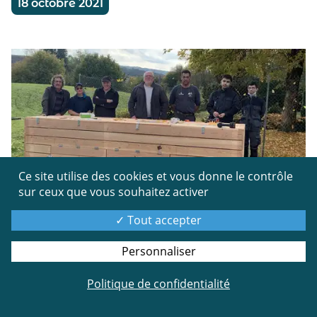
18 octobre 2021
Ce site utilise des cookies et vous donne le contrôle
ENVIRONNEMENT
sur ceux que vous souhaitez activer
Tout accepter
Dans le cadre de l’opération « Avec Ardenne
Métropole, jetons moins, trions ce qu’il reste », la
Personnaliser
commune a fait installer ce 19 octobre le composteur
collectif, près de la déchetterie.
Politique de confidentialité
L’installation a été réalisée par les jeunes de l’AAPH
(Association Ardennaise de Promotion des