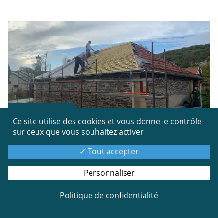
TRAVAUX
Ce site utilise des cookies et vous donne le contrôle
sur ceux que vous souhaitez activer
Suite à la pose de son éclairage nocturne et de son
Tout accepter
nouveau bac, la fontaine continue sa mise en valeur
par sa rénovation de toiture qui est actuellement en
Personnaliser
cours suivant les directives de l’Architecte des
Bâtiments de France.
Politique de confidentialité
Les vieilles tuiles ont été retirées et ensuite remplacées
par des ardoises naturelles.