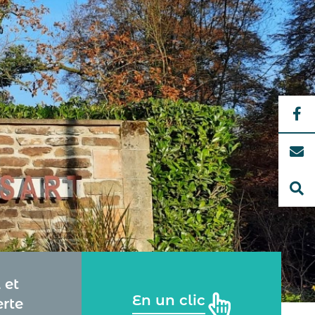
 et
En un clic
rte