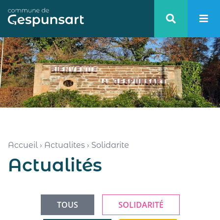
Haut de page
Accueil
›
Actualites
›
Solidarite
Actualités
TOUS
SOLIDARITÉ