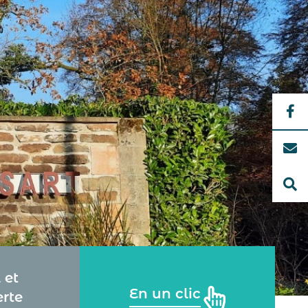
 et
En un clic
rte