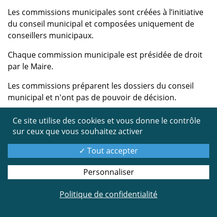
Les commissions municipales sont créées à l’initiative
du conseil municipal et composées uniquement de
conseillers municipaux.
Chaque commission municipale est présidée de droit
par le Maire.
Les commissions préparent les dossiers du conseil
municipal et n'ont pas de pouvoir de décision.
Elles donnent seulement un avis et font des
Ce site utilise des cookies et vous donne le contrôle
propositions pour éclairer les décisions du conseil
sur ceux que vous souhaitez activer
municipal.
Tout accepter
Le conseil municipal peut mettre en place également
des commissions temporaires pour examiner une
Personnaliser
question spécifique.
Politique de confidentialité
A l’unanimité, le conseil municipal a décidé de créer 6
commissions permanentes.