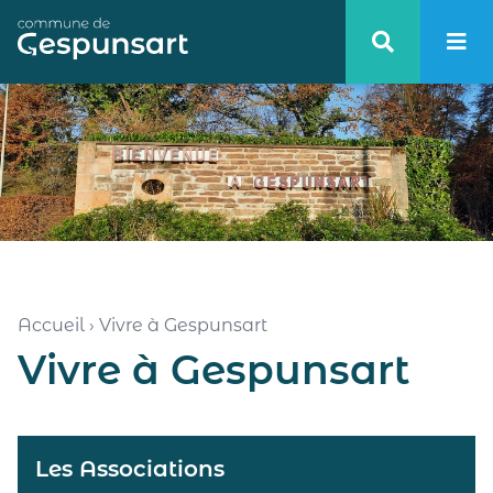
Haut de page
Accueil
›
Vivre à Gespunsart
Vivre à Gespunsart
Les Associations