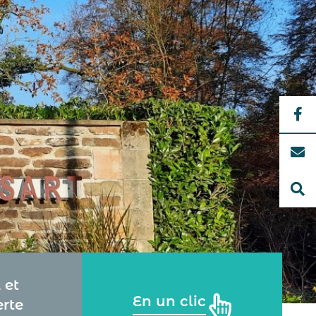
 et
En un clic
rte