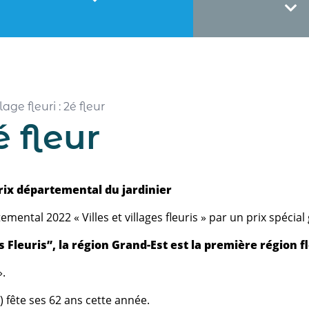
lage fleuri : 2é fleur
é fleur
 Prix départemental du jardinier
tal 2022 « Villes et villages fleuris » par un prix spécial g
 Fleuris”, la région Grand-Est est la première région f
».
F) fête ses 62 ans cette année.