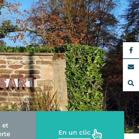
 et
En un clic
rte